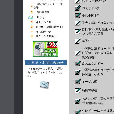
ちょっと驚いた話
運転免許センター・試
験場
円高とドル安
自動車保険
少し中国批判
リンク
相互リンク集
子犬を崖に投げ殺す米
自治体・福祉関連サイト
自転車3人乗り禁止・
その他リンク
つお母さん猛反
相互リンク募集！
蘇民祭
中国製冷凍ギョーザ中
件関連 その６（国家
民の品格）
ご意見・お問い合わせ
命のエネルギー
マイセルフへのご意見・お問い
中国製冷凍ギョーザ中
合わせはこちらまでお願いしま
件関連 その５
す。
イージス艦
病気腎移植
あきれた話（高知県宿
中山地区区長編
クレイマーは本当は良