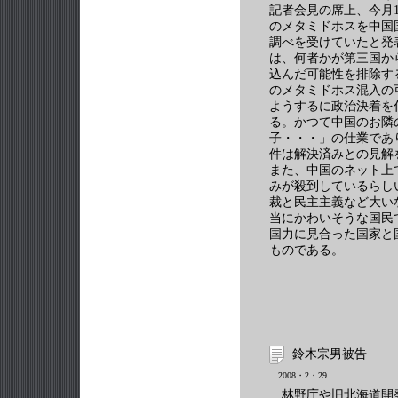
記者会見の席上、今月
のメタミドホスを中国
調べを受けていたと発
は、何者かが第三国か
込んだ可能性を排除す
のメタミドホス混入の
ようするに政治決着を
る。かつて中国のお隣
子・・・」の仕業であ
件は解決済みとの見解
また、中国のネット上
みが殺到しているらし
裁と民主主義など大い
当にかわいそうな国民
国力に見合った国家と
ものである。
鈴木宗男被告
2008・2・29
林野庁や旧北海道開