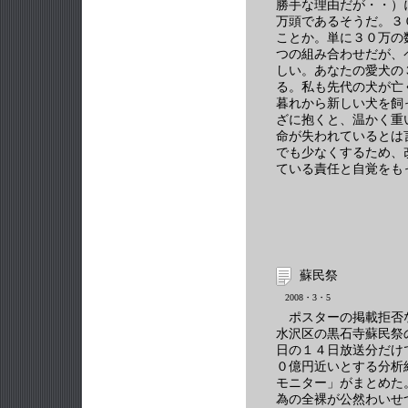
勝手な理由だが・・）
万頭であるそうだ。３
ことか。単に３０万の
つの組み合わせだが、
しい。あなたの愛犬の
る。私も先代の犬が亡
暮れから新しい犬を飼
ざに抱くと、温かく重
命が失われているとは
でも少なくするため、
ている責任と自覚をも
蘇民祭
2008・3・5
ポスターの掲載拒否
水沢区の黒石寺蘇民祭
日の１４日放送分だけ
０億円近いとする分析
モニター」がまとめた
為の全裸が公然わいせ