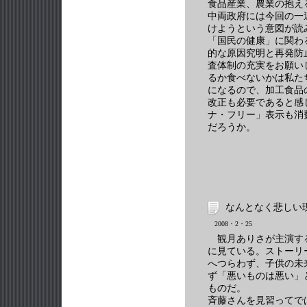
食品産業、農業の抱え
中両政府には今回の一
けようという意図が読
「国民の健康」に関わ
的な原因究明と再発防
査体制の充実をお願い
るか食べないかは私た
になるので、加工食品
改正も必要であると感
ナ・フリー」表示も消
だろうか。
なんとなく悲しい
2008・2・25
観月ありさが主演す
に見ている。ストーリ
へつらわず、子供の未
ず「悪いものは悪い」
ものだ。
斉藤さんを見習ってで