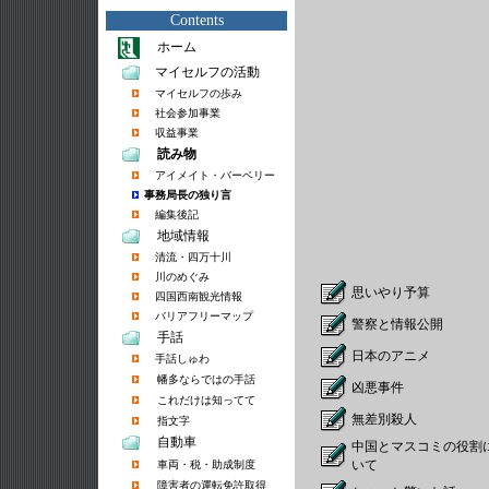
Contents
ホーム
マイセルフの活動
マイセルフの歩み
社会参加事業
収益事業
読み物
アイメイト・バーベリー
事務局長の独り言
編集後記
地域情報
清流・四万十川
川のめぐみ
思いやり予算
四国西南観光情報
バリアフリーマップ
警察と情報公開
手話
日本のアニメ
手話しゅわ
幡多ならではの手話
凶悪事件
これだけは知ってて
無差別殺人
指文字
自動車
中国とマスコミの役割
いて
車両・税・助成制度
障害者の運転免許取得