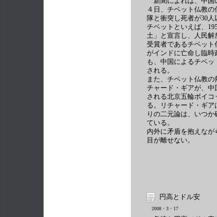
新聞によれば、中国
４日、チベット仏教の
隊と衝突し死者が30
チベットといえば、19
土」と宣言し、人民解
受賞者であるチベット
がインドに亡命し臨時
も、中国によるチベッ
される。
また、チベット仏教の
チャード・ギアが、中
される北京五輪ボイコ
る。リチャード・ギア
りの二元論は、いつか
ている。
内外に矛盾を抱えなが
目が離せない。
円高とドル安
2008・3・17