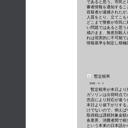
であると思う。市民と
審者情報を通知するこ
容疑者が逮捕されたが
人質をとり、立てこも
どこまで警察が市民に
い問題ではあると思う
戒のまま、無差別殺人
れは現実的に不可能で
情報基準を制定し積極
暫定税率
2008・4・1
暫定税率が本日より
ガソリンは出荷時点で
売店により対応が違う
本日より値下がりする
けでないので、例えば
取得税は課税対象金額
各業界、消費者間で相
という本来の日本語か