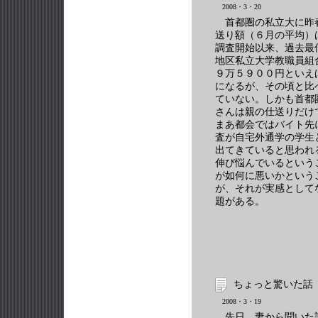
2008・3・20
首都圏の私立大に昨
送り額（６月の平均）
調査開始以来、過去最
地区私立大学教職員組
９万５９００円といえ
になるが、その頃と比
ていない。しかも首都
さんは親の仕送りだけ
まあ都会ではバイト先
査が自宅外通学の学生
出てきていると思われ
伸び悩んでいるという
が如何に悪いかという
が、それが実感として
題がある。
ちょっと驚いた話
2008・3・19
先日、妻から聞いた