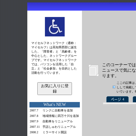
マイセルフネットワーク（通称：
マイセルフ）は高知県西部に誕生
した、「障害者」と「高齢者」を
中心とした、ネットワークグルー
プです。マイセルフネットワーク
では、パソコンを活用した「自
このコーナーでは
立」と「社会参加」を目的とした
ニュースで気にな
活動を行っています。
ります。
ここの記事は
お気に入りに登
しして掲載し
録
いています。
What's NEW
2007.7
リンクに自動車を追加
2007.8
地域情報に四万十川を追加
2007.9
自動車をリニューアル
2007.11
手話しゅわリニューアル
2008.2
ミラーサイト
開設