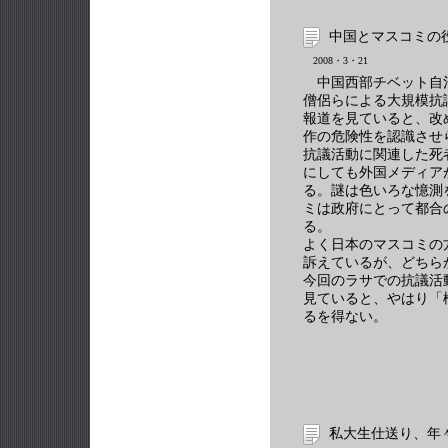
中国とマスコミの
2008・3・21
中国西部チベット自
僧侶らによる大規模抗
報道を見ていると、改
作の危険性を認識させ
抗議活動に関連した死
にしても外国メディア
る。謎は色いろな憶測
ミは政府にとって都合
る。
よく日本のマスコミの
訴えているが、どちら
今回のラサでの抗議活
見ていると、やはり「
るを得ない。
私大生仕送り、年