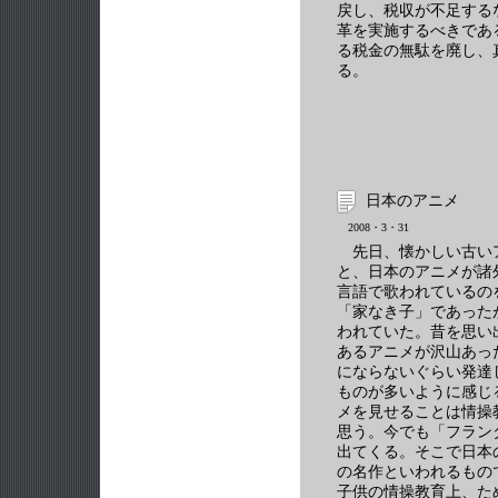
戻し、税収が不足する
革を実施するべきであ
る税金の無駄を廃し、
る。
日本のアニメ
2008・3・31
先日、懐かしい古いアニ
と、日本のアニメが諸
言語で歌われているの
「家なき子」であった
われていた。昔を思い
あるアニメが沢山あっ
にならないぐらい発達
ものが多いように感じ
メを見せることは情操
思う。今でも「フラン
出てくる。そこで日本
の名作といわれるもの
子供の情操教育上、た