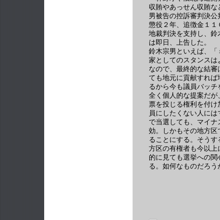
収賄やあっせん収賄な
男被告の控訴審判決公
懲役２年、追徴金１１
地裁判決を支持し、鈴
は即日、上告した。
鈴木宗男といえば、「
家としてのスタンスは
なので、最終的な結審
ても地元に貢献すれば
るから今も議員バッチ
全く個人的な提案だが
票を投じる権利を付け
員にしたくない人には
で当選しても、マイナ
効。しかもその地方区
ることにする。そうす
方区の有権者も今以上
的に見ても選挙への関
る。如何なものだろう