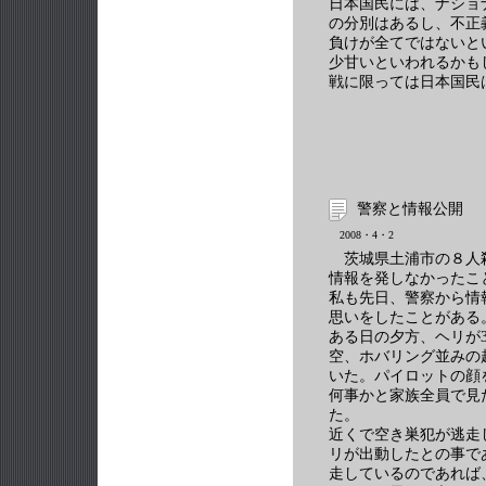
日本国民には、ナショ
の分別はあるし、不正
負けが全てではないと
少甘いといわれるかも
戦に限っては日本国民
警察と情報公開
2008・4・2
茨城県土浦市の８人
情報を発しなかったこ
私も先日、警察から情
思いをしたことがある
ある日の夕方、ヘリが3
空、ホバリング並みの
いた。パイロットの顔
何事かと家族全員で見
た。
近くで空き巣犯が逃走
リが出動したとの事で
走しているのであれば