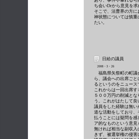
あり、事件や暴れる可
ち会いDrから意見を
そこで、法曹界の方に
神状態については慎重
たい。
日給の議員
2008・3・26
福島県矢祭町の町議
ら、議会への出席ごと
るというのをニュース
これからは一回出席す
５００万円の削減とな
う。これがはたして良
議員をした経験は無い
道な活動をしており、
払うことには疑問を感
ア的なものという意見
無ければ相当な副収入
きず、被選挙権の侵害