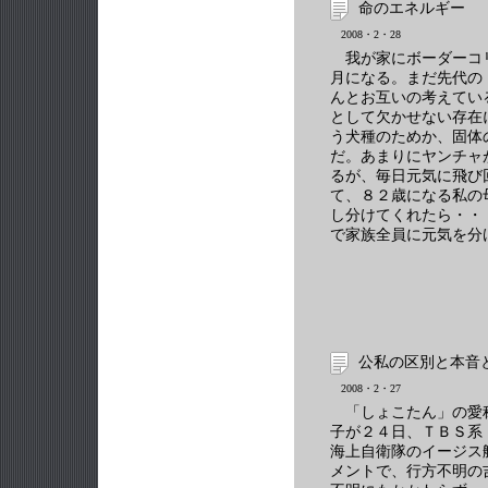
命のエネルギー
2008・2・28
我が家にボーダーコリ
月になる。まだ先代の
んとお互いの考えてい
として欠かせない存在
う犬種のためか、固体
だ。あまりにヤンチャ
るが、毎日元気に飛び
て、８２歳になる私の
し分けてくれたら・・
で家族全員に元気を分
公私の区別と本音
2008・2・27
「しょこたん」の愛
子が２４日、ＴＢＳ系
海上自衛隊のイージス
メントで、行方不明の