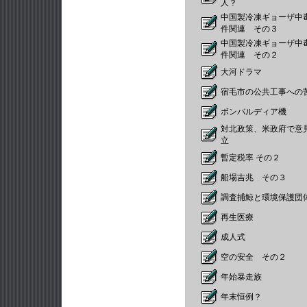
人？
中国製冷凍ギョーザ中
件関連 その３
中国製冷凍ギョーザ中
件関連 その２
大河ドラマ
宿毛市の公共工事への
ボンバルディア機
対北政策、米政府で意
立
暫定税率 その２
船場吉兆 その３
調査捕鯨と環境保護団
再生医療
成人式
空の安全 その２
年始暴走族
年末恒例？