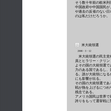
そう数十年前の欧米列
中国政府や中国国民が
や過去の反省のない日
のは私だけだろうか。
米大統領選
2008・3・12
米大統領選の民主党
員とヒラリー・クリン
よその国の大統領選で
力のある国であるし、
る。誰が大統領になる
にも影響が出る。
その国の大統領選であ
戦が熱を上げるにつれ
残念である。
アメリカ国民は世界で
誇りをもって選挙戦に