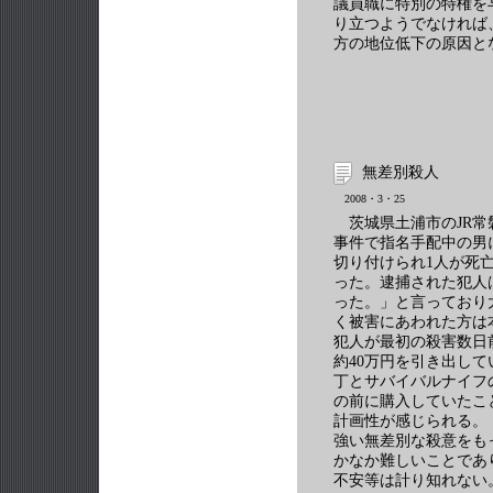
議員職に特別の特権を
り立つようでなければ
方の地位低下の原因と
無差別殺人
2008・3・25
茨城県土浦市のJR常
事件で指名手配中の男
切り付けられ1人が死
った。逮捕された犯人
った。」と言っており
く被害にあわれた方は
犯人が最初の殺害数日
約40万円を引き出し
丁とサバイバルナイフ
の前に購入していたこ
計画性が感じられる。
強い無差別な殺意をも
かなか難しいことであ
不安等は計り知れない