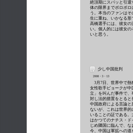
絶頂期にスパッと引退
体の限界までボロボロ
う。本当のファンはそ
生に重ね、いかなる形
高橋選手には、彼女の
い。個人的には彼女の
いと思う。
少し中国批判
2008・3・13
3月7日、世界中で熱
女性歌手ビョークが中
立」を叫んだ事件で、
対し法的措置をとると
中国政府による言論と
ないが、これは世界的
いることの証である。
はかつてのナチス・ド
じめ隣国に臨んで、な
今、中国は軍拡への道