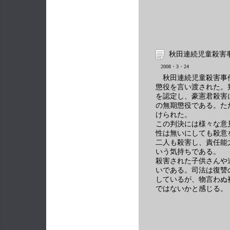
秋田連続児童殺害
2008・3・24
秋田連続児童殺害事
懲役を言い渡された。判
を認定し、豪憲君殺害
の無期懲役である。た
けられた。
この判決には様々な意
性は無いにしても殺意
二人も殺害し、責任能
いう気持ちである。
殺害された子供さんや
いである。司法は復讐
しているが、物言わぬ
ではないかと感じる。