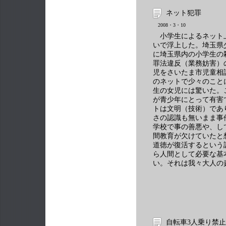
ネット犯罪
2008・3・10
小学生によるネット
いで浮上した。埼玉県
に埼玉県内の小学生の
罪法違反（業務妨害）
児をさいたま市児童相
のネットで少々のこと
生の女児には驚いた。
が青少年にとって有害
トは文明（技術）であ
さの認識も無いまま事
学校で事の善悪や、し
間教育が欠けていたと
道徳が復活するという
ら人間として必要な基
い。それは我々大人の
自転車3人乗り禁