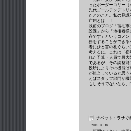
ったボーダーコリー（
先代ゴールデンデトリ
たとのこと。私の見識
亡届とは！！
以前のブログ「宿毛市
設課」から「地権者様
存です」というコメン
務をすることができる
者にひと言の礼ぐらい
考えるに、これは「宿
れた予算・人員で最大
であるが、その調整能
役所によりその機能は
が担当していると思う
えばスタッフ部門が機
もしそうでないなら、
チベット・ラサで
2008・3・18