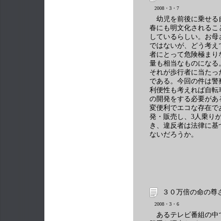
2008・3・7
幼児を前後に乗せる自
春にも明文化されるこ
しているらしい。お母
ではないが、どう考え
者にとって危険極まり
量も相当なものになる
それが歩行者に当たっ
である。今回の件は警
利便性も考えれば自転
の開発をする必要があ
変便利でエコな存在で
発・販売し、3人乗り
き、違反者は法律に基
ないだろうか。
３０万倍の命の尊
2008・3・6
あるテレビ番組の中