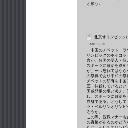
と願う。
北京オリンピック
2008・3・28
中国のチベット・ラ
リンピックのボイコッ
言が、各国の要人・個
スポーツに政治を絡め
が、一つ忘れてはなら
の祭典であり平和の祭
チベットの領有を中国
圧・抹殺しているとい
国威発揚の場と考え、
し、スポーツに政治を
自身である。どうして
ツ・ベルリンオリンピ
ろうか。
この際、観戦マナーも
の資格があるのかどう
たい。そしてオリンピ