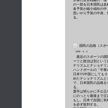
米軍の世界戦略の一環
の一部を日本国民は血
各予算が縮小傾向の中
思いやり予算の中身、
る。
国民の品格（スポ
2008・4・3
最近のスポーツの国
ーツと政治は別という
ナリズムとナショナリ
ハンドボールの「中東
日本VS中国にしても
めたナショナリズムと
で、日本国民の品格を
る。
選手は明らかに不公正
にのっとり最後まで立
もし、日本で自国に有
を必ず批判する。