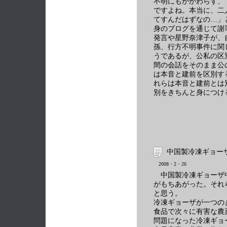
不明にもかかわらず、
ですよね。本当に、二
てすんだはずなの…」
身のブログを通じて謝
発言や星野奈津子が、
孫、行方不明事件に関
うであるが、公私の区
間の会話をそのまま公
は本音と建前を区別す
れらは本音と建前とは
別をきちんと身につけ
中国製冷凍ギョー
2008・2・26
中国製冷凍ギョーザ
がもちあがった。それ
と思う。
冷凍ギョーザが一つの
食品で次々に有害な農
問題になった冷凍ギョ