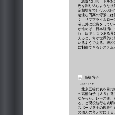
急速な円高（ドル安）
円を割り込むような状
定相場制で1ドル360
急速な円高の背景には
く、サブプライムロー
済以外に投資をしてい
が進めば、日本経済に
れ、回復しつつある景
えると、何か世界的に
いるようである。経済
に制御できるシステム
高橋尚子
2008・3・14
北京五輪代表を目指
の高橋尚子（３５）選
なかった。レース後、
る」と現役続行を表明
スポーツ選手の現役引
の個人の考え方による