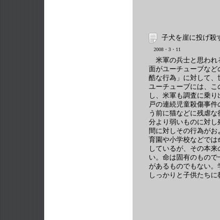
子犬を崖に投げ殺
2008・3・11
米軍の兵士と思われ
面がユーチューブなど
酷な行為」に対して、
ユーチューブには、こ
し、米軍も調査に乗り
戸の連続児童殺傷事件
う前に猫などに残虐な
分より弱いものに対し
間に対しその行為がお
育園や小学校などでは
しているが、その本来
い。命は固有のもので
があるものでもない。
しっかりと子供たちに